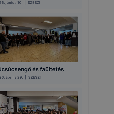
6. június 10.
|
SZESZI
úcsúcsengő és faültetés
6. április 29.
|
SZESZI