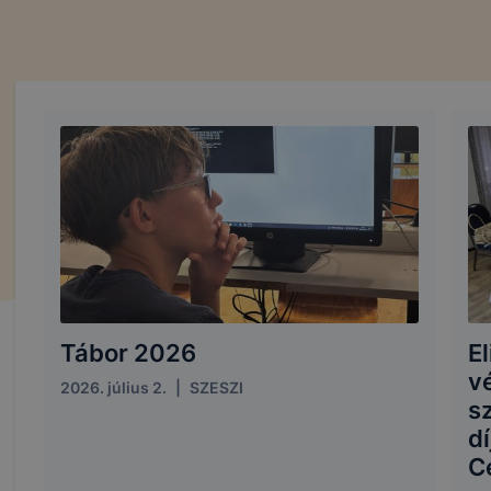
Tábor 2026
E
v
2026. július 2.
|
SZESZI
s
d
C