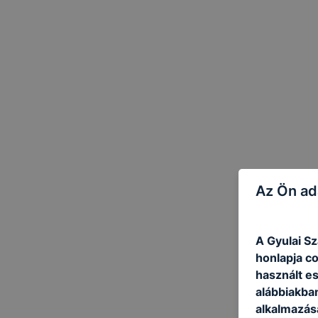
Az Ön ad
A Gyulai S
honlapja c
használt e
alábbiakba
alkalmazásá