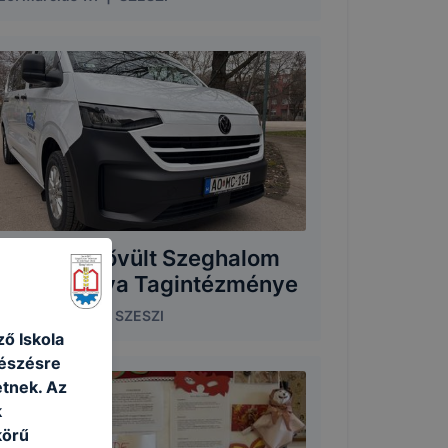
j autóval bővült Szeghalom
s Dévaványa Tagintézménye
26. március 2.
|
SZESZI
ő Iskola
gészésre
tnek. Az
k
körű