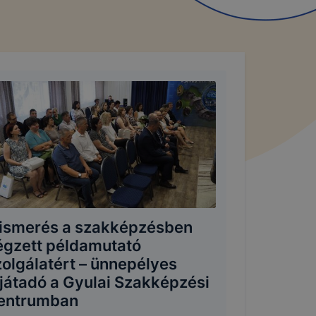
lismerés a szakképzésben
égzett példamutató
zolgálatért – ünnepélyes
íjátadó a Gyulai Szakképzési
entrumban