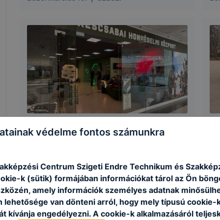
Honvédelem tantárgy
Ú
atainak védelme fontos számunkra
gyakorlat
é
2026. március 5.
|
SZESZI
20
zakképzési Centrum Szigeti Endre Technikum és Szakképz
ookie-k (sütik) formájában információkat tárol az Ön bön
szközén, amely információk személyes adatnak minősülhe
n lehetősége van dönteni arról, hogy mely típusú cookie-
t kívánja engedélyezni. A cookie-k alkalmazásáról teljes