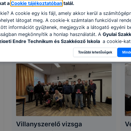
kat a
Cookie tájékoztatóban
talál.
kie? A cookie egy kis fájl, amely akkor kerül a számítógép
helyet látogat meg. A cookie-k számtalan funkcióval rend
tt információt gyűjtenek, megjegyzik a látogató egyéni beá
sságban megkönnyítik a honlap használatát. A
Gyulai Szak
Főpróba
F
igeti Endre Technikum és Szakképző Iskola
a cookie-kat
2026. február 27.
|
SZESZI
202
élokból használja: információ gyűjtése azzal kapcsolatba
További lehetőségek
Mind
n a honlapot -annak felmérésével, hogy a honlap melyik rés
vagy használja leginkább, így megtudhatjuk, hogyan biztos
lhasználói élményt, ha ismét meglátogatja oldalunkat, hon
. Hogyan ellenőrizheti és hogyan tudja kikapcsolni a cookie
rn böngésző engedélyezi a cookie-k beállításának a válto
ngésző alapértelmezettként automatikusan elfogadja a coo
ban megváltoztathatók. Felhívjuk figyelmét, hogy mivel a c
apunk használhatóságának és folyamatainak megkönnyítése
tele, a cookie-k alkalmazásának megakadályozása vagy törl
t, hogy felhasználóink nem lesznek képesek honlapunk fun
Villanyszerelő vizsga
V
 használatára, vagy a honlap a tervezettől eltérően fog műk