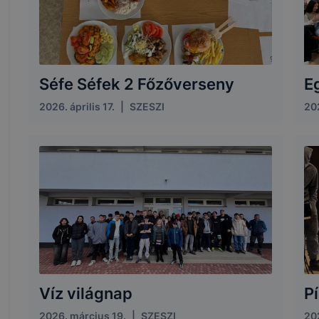
Séfe Séfek 2 Főzőverseny
E
2026. április 17.
|
SZESZI
20
Víz világnap
P
2026. március 19.
|
SZESZI
202