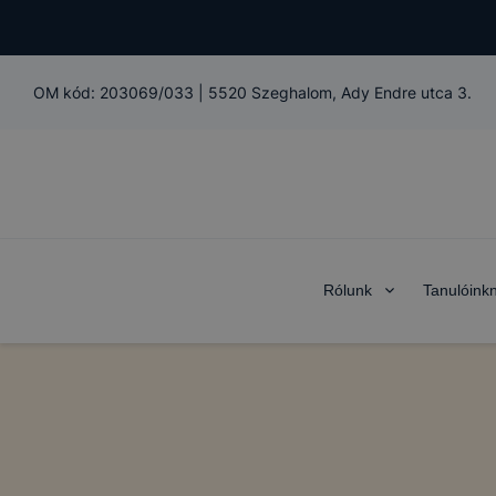
OM kód:
203069/033
|
5520 Szeghalom, Ady Endre utca 3.
Rólunk
Tanulóink