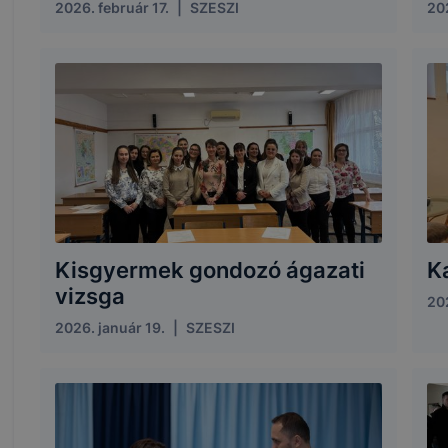
ben.
2026. február 17.
|
SZESZI
202
Kisgyermek gondozó ágazati
K
vizsga
20
2026. január 19.
|
SZESZI