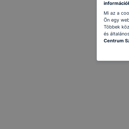
információ
Mi az a coo
Ön egy web
Többek közö
és általáno
Centrum Sz
következő c
használja Ö
látogatja, 
még jobb fe
fejlesztése
Minden mode
legtöbb bö
ezek általá
célja honl
lehetővé té
előfordulha
teljes körű