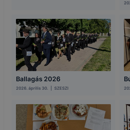
202
Ballagás 2026
B
2026. április 30.
|
SZESZI
202