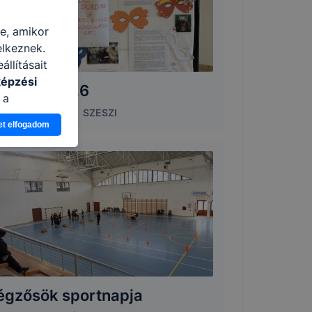
re, amikor
elkeznek.
llításait
képzési
arsang 2026
 a
6. február 20.
|
SZESZI
n, hogyan
et elfogadom
zeit
ítsunk Önnek
lap
-kat?
ztatását. A
kie-kat, de
ookie-k
 vagy
ése által
kcióinak
égzősök sportnapja
ödni