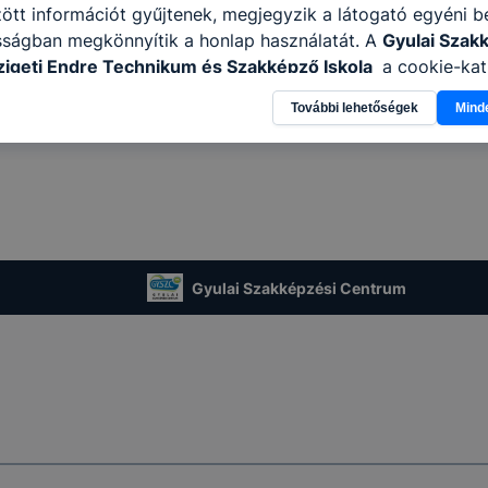
tt információt gyűjtenek, megjegyzik a látogató egyéni beá
sságban megkönnyítik a honlap használatát. A
Gyulai Szak
igeti Endre Technikum és Szakképző Iskola
a cookie-kat
élokból használja: információ gyűjtése azzal kapcsolatba
További lehetőségek
Mind
n a honlapot -annak felmérésével, hogy a honlap melyik rés
vagy használja leginkább, így megtudhatjuk, hogyan biztos
lhasználói élményt, ha ismét meglátogatja oldalunkat, hon
. Hogyan ellenőrizheti és hogyan tudja kikapcsolni a cookie
rn böngésző engedélyezi a cookie-k beállításának a válto
ngésző alapértelmezettként automatikusan elfogadja a coo
ban megváltoztathatók. Felhívjuk figyelmét, hogy mivel a c
Gyulai Szakképzési Centrum
apunk használhatóságának és folyamatainak megkönnyítése
tele, a cookie-k alkalmazásának megakadályozása vagy törl
t, hogy felhasználóink nem lesznek képesek honlapunk fun
 használatára, vagy a honlap a tervezettől eltérően fog műk
ben.