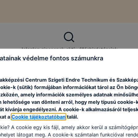
Jelenleg nincsenek aktív álláshirdetéseink
atainak védelme fontos számunkra
Vissza a főoldalra
zakképzési Centrum Szigeti Endre Technikum és Szakképz
ookie-k (sütik) formájában információkat tárol az Ön bön
szközén, amely információk személyes adatnak minősülhe
n lehetősége van dönteni arról, hogy mely típusú cookie-
t kívánja engedélyezni. A cookie-k alkalmazásáról teljes
kat a
Cookie tájékoztatóban
talál.
kie? A cookie egy kis fájl, amely akkor kerül a számítógép
helyet látogat meg. A cookie-k számtalan funkcióval rend