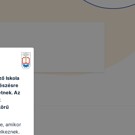
ő Iskola
gészésre
tnek. Az
k
körű
re, amikor
elkeznek.