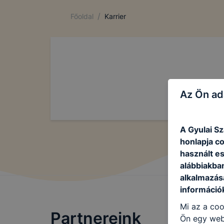
/
Főoldal
Karrier
Az Ön ad
A Gyulai S
honlapja c
használt e
alábbiakba
alkalmazásá
információ
Mi az a coo
Partnereink
Ön egy web