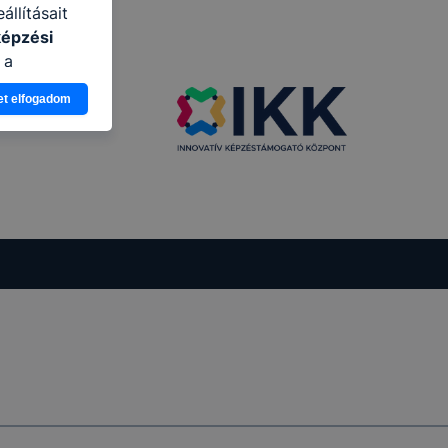
llításait
képzési
 a
n, hogyan
et elfogadom
zeit
ítsunk Önnek
lap
-kat?
ztatását. A
kie-kat, de
ookie-k
 vagy
ése által
kcióinak
ödni