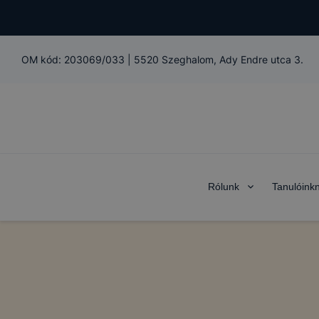
OM kód:
203069/033
|
5520 Szeghalom, Ady Endre utca 3.
Rólunk
Tanulóink