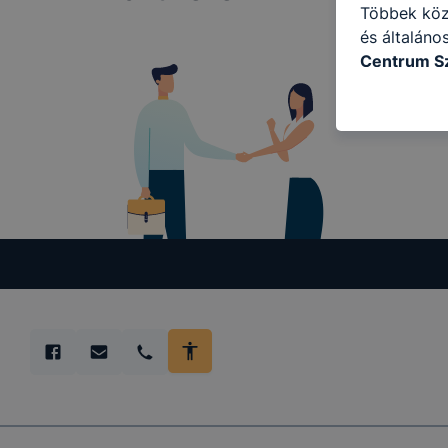
Többek közö
és általáno
Centrum Sz
következő c
használja Ö
látogatja, 
még jobb fe
fejlesztése
Minden mode
legtöbb bö
ezek általá
célja honl
lehetővé té
előfordulha
teljes körű
böngészőjé