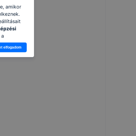
re, amikor
elkeznek.
llításait
képzési
 a
n, hogyan
et elfogadom
zeit
ítsunk Önnek
lap
-kat?
ztatását. A
kie-kat, de
ookie-k
 vagy
ése által
kcióinak
ödni