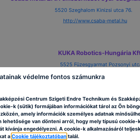
5520 Szeghalom Kinizsi utca 76.
http://www.csaba-metal.hu
KUKA Robotics-Hungária Kft
25 Füzesgyarmat Pozsonyi utca 
https://www.kuka.com/
atainak védelme fontos számunkra
zakképzési Centrum Szigeti Endre Technikum és Szakképz
ookie-k (sütik) formájában információkat tárol az Ön bön
szközén, amely információk személyes adatnak minősülhe
LINAMAR HUNGARY Zrt.
n lehetősége van dönteni arról, hogy mely típusú cookie-
Telephelyek:
t kívánja engedélyezni. A cookie-k alkalmazásáról teljes
kat a
Cookie tájékoztatóban
talál.
5600 Békéscsaba, Tengely utca 2.