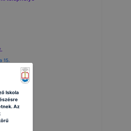
.
15.
ő Iskola
gészésre
tnek. Az
k
körű