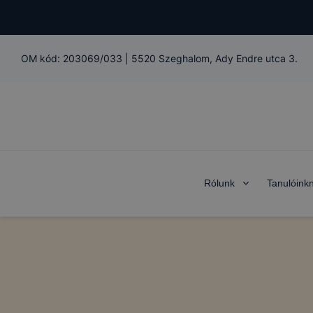
OM kód:
203069/033
|
5520 Szeghalom, Ady Endre utca 3.
Rólunk
Tanulóink