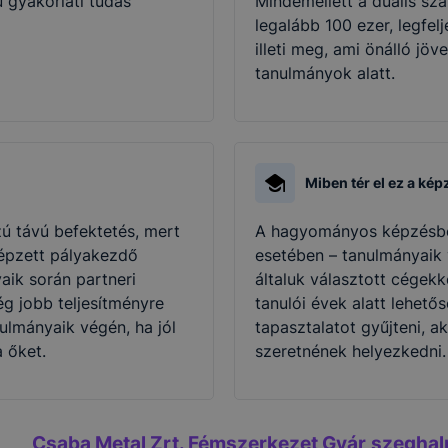
ű gyakorlati tudás
Mindemellett a duális sz
legalább 100 ezer, legfe
illeti meg, ami önálló jö
tanulmányok alatt.
Miben tér el ez a ké
ú távú befektetés, mert
A hagyományos képzésbe
képzett pályakezdő
esetében – tanulmányaik 
aik során partneri
általuk választott cégekk
g jobb teljesítményre
tanulói évek alatt lehető
ulmányaik végén, ha jól
tapasztalatot gyűjteni, ak
a őket.
szeretnének helyezkedni.
Csaba Metal Zrt. Fémszerkezet Gyár
szeghal