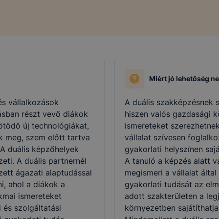
Miért jó lehetőség n
és vállalkozások
A duális szakképzésnek s
ásban részt vevő diákok
hiszen valós gazdasági 
ötődő új technológiákat,
ismereteket szerezhetnek
k meg, szem előtt tartva
vállalat szívesen foglalko
 A duális képzőhelyek
gyakorlati helyszínen saj
eti. A duális partnernél
A tanuló a képzés alatt vá
zett ágazati alaptudással
megismeri a vállalat álta
i, ahol a diákok a
gyakorlati tudását az elm
kmai ismereteket
adott szakterületen a leg
i és szolgáltatási
környezetben sajátíthatja