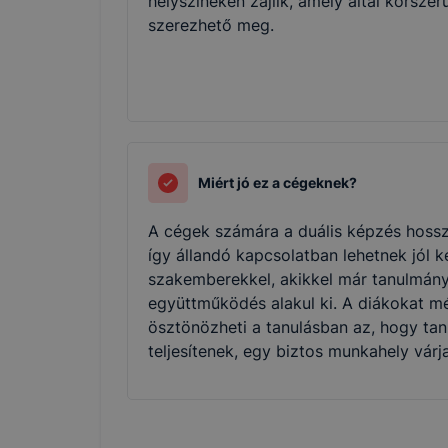
helyszíneken zajlik, amely által korszer
szerezhető meg.
Miért jó ez a cégeknek?
A cégek számára a duális képzés hossz
így állandó kapcsolatban lehetnek jól 
szakemberekkel, akikkel már tanulmány
együttműködés alakul ki. A diákokat mé
ösztönözheti a tanulásban az, hogy tan
teljesítenek, egy biztos munkahely várj