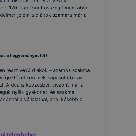
akmai oktatásban részt vevőket
ljebb 170 ezer forint összegű munkabér
vedelmet jelent a diákok számára már a
pzés a hagyományostól?
n részt vevő diákok – számos szakma
végeztével kerülnek kapcsolatba az
el. A duális képzésben viszont már a
ségük nyílik gyakorlati és szakmai
ár annál a vállalatnál, ahol később el
mi telephelye