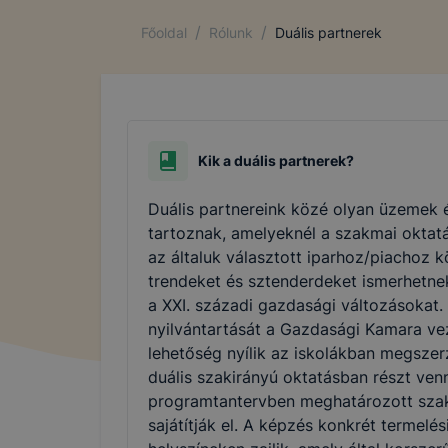
/
/
Főoldal
Rólunk
Duális partnerek
Kik a duális partnerek?
Duális partnereink közé olyan üzemek 
tartoznak, amelyeknél a szakmai oktat
az általuk választott iparhoz/piachoz k
trendeket és sztenderdeket ismerhetne
a XXI. századi gazdasági változásokat.
nyilvántartását a Gazdasági Kamara vez
lehetőség nyílik az iskolákban megszer
duális szakirányú oktatásban részt venn
programtantervben meghatározott sza
sajátítják el. A képzés konkrét termelés