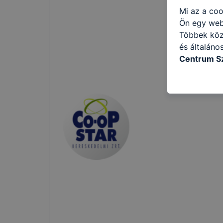
Mi az a coo
Ön egy web
Többek közö
és általáno
Centrum Sz
következő c
használja Ö
látogatja, 
még jobb fe
fejlesztése
Minden mode
legtöbb bö
ezek általá
célja honl
lehetővé té
előfordulha
teljes körű
böngészőjé