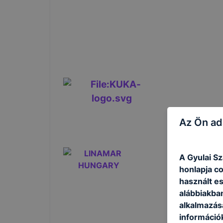
55
Az Ön ad
A Gyulai S
honlapja c
használt e
alábbiakba
alkalmazásá
információ