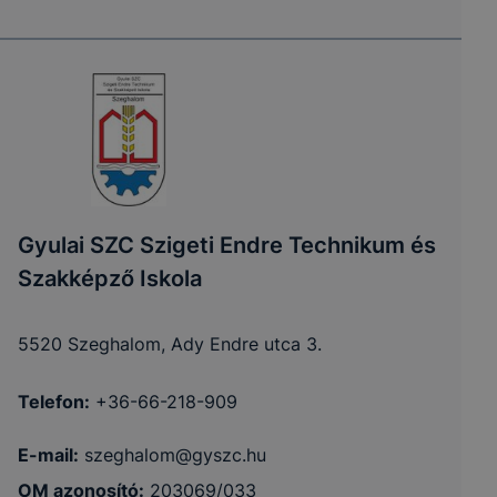
Gyulai SZC Szigeti Endre Technikum és
Szakképző Iskola
5520 Szeghalom, Ady Endre utca 3.
Telefon:
+36-66-218-909
E-mail:
szeghalom@gyszc.hu
OM azonosító:
203069/033