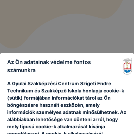
Az Ön adatainak védelme fontos
számunkra
A Gyulai Szakképzési Centrum Szigeti Endre
Technikum és Szakképző Iskola honlapja cookie-k
(sütik) formájában információkat tárol az Ön
böngészésre használt eszközén, amely
Gyulai SZC Szigeti Endre Technikum és
információk személyes adatnak minősülhetnek. Az
Szakképző Iskola
alábbiakban lehetősége van dönteni arról, hogy
mely típusú cookie-k alkalmazását kívánja
engedélyezni. A cookie-k alkalmazásáról