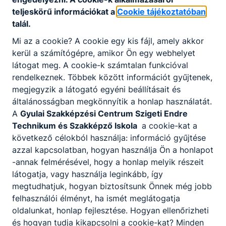
Telefon
:
+36-66-218-909
teljeskörű információkat a
Cookie tájékoztatóban
talál.
Mi az a cookie? A cookie egy kis fájl, amely akkor
Központi ügyfélszolgálat
:
+36-66-218-909
kerül a számítógépre, amikor Ön egy webhelyet
látogat meg. A cookie-k számtalan funkcióval
rendelkeznek. Többek között információt gyűjtenek,
E-mail cím
:
szeghalom@gyszc.hu
megjegyzik a látogató egyéni beállításait és
általánosságban megkönnyítik a honlap használatát.
A
Gyulai Szakképzési Centrum Szigeti Endre
Technikum és Szakképző Iskola
a cookie-kat a
Székhely
:
5520 Szeghalom, Ady Endre utca
következő célokból használja: információ gyűjtése
3.
azzal kapcsolatban, hogyan használja Ön a honlapot
-annak felmérésével, hogy a honlap melyik részeit
látogatja, vagy használja leginkább, így
OM azonosító
:
203069/033
megtudhatjuk, hogyan biztosítsunk Önnek még jobb
felhasználói élményt, ha ismét meglátogatja
oldalunkat, honlap fejlesztése. Hogyan ellenőrizheti
és hogyan tudja kikapcsolni a cookie-kat? Minden