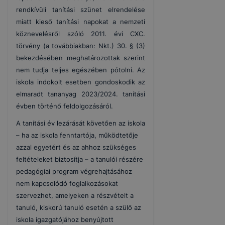
rendkívüli tanítási szünet elrendelése
miatt kieső tanítási napokat a nemzeti
köznevelésről szóló 2011. évi CXC.
törvény (a továbbiakban: Nkt.) 30. § (3)
bekezdésében meghatározottak szerint
nem tudja teljes egészében pótolni. Az
iskola indokolt esetben gondoskodik az
elmaradt tananyag 2023/2024. tanítási
évben történő feldolgozásáról.
A tanítási év lezárását követően az iskola
– ha az iskola fenntartója, működtetője
azzal egyetért és az ahhoz szükséges
feltételeket biztosítja – a tanulói részére
pedagógiai program végrehajtásához
nem kapcsolódó foglalkozásokat
szervezhet, amelyeken a részvételt a
tanuló, kiskorú tanuló esetén a szülő az
iskola igazgatójához benyújtott