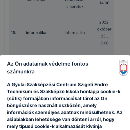
14.00
ismeretek
2022.
október
15.
informatika
informatika
25.,
8.00
orosz nyelv,
orosz nyelv, egyéb,
2022.
Az Ön adatainak védelme fontos
egyéb, más
más
október
16.
számunkra
25.,
vizsganapon nem
vizsganapon nem
14.00
szereplő nyelvek
szereplő nyelvek
A Gyulai Szakképzési Centrum Szigeti Endre
Technikum és Szakképző Iskola honlapja cookie-k
(sütik) formájában információkat tárol az Ön
2022.
böngészésre használt eszközén, amely
október
17.
olasz nyelv
olasz nyelv
információk személyes adatnak minősülhetnek. Az
26.,
alábbiakban lehetősége van dönteni arról, hogy
8.00
mely típusú cookie-k alkalmazását kívánja