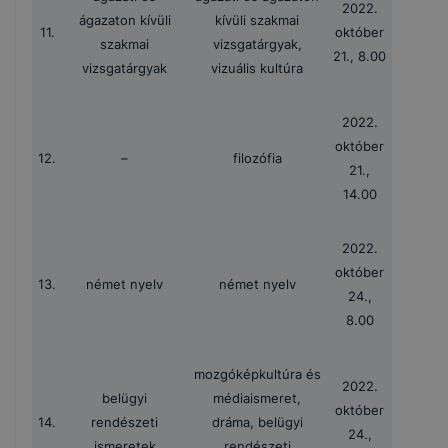
2022.
ágazaton kívüli
kívüli szakmai
11.
október
szakmai
vizsgatárgyak,
21., 8.00
vizsgatárgyak
vizuális kultúra
2022.
október
12.
–
filozófia
21.,
14.00
2022.
október
13.
német nyelv
német nyelv
24.,
8.00
mozgóképkultúra és
2022.
belügyi
médiaismeret,
október
14.
rendészeti
dráma, belügyi
24.,
ismeretek
rendészeti