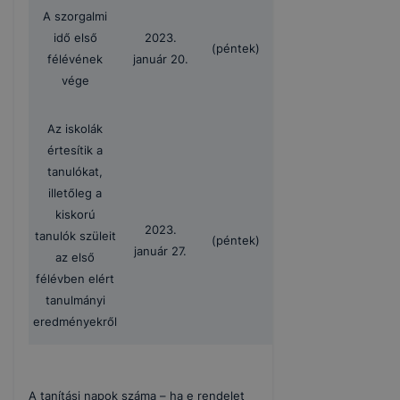
A szorgalmi
idő első
2023.
(péntek)
félévének
január 20.
vége
Az iskolák
értesítik a
tanulókat,
illetőleg a
kiskorú
2023.
tanulók szüleit
(péntek)
január 27.
az első
félévben elért
tanulmányi
eredményekről
A tanítási napok száma – ha e rendelet