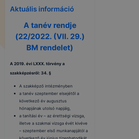
Aktuális információ
A tanév rendje
(22/2022. (VII. 29.)
BM rendelet)
A 2019. évi LXXX. törvény a
szakképzésről: 34. §
A szakképző intézményben
a tanév szeptember elsejétől a
következő év augusztus
hónapjának utolsó napjáig,
a tanítási év – az érettségi vizsga,
illetve a szakmai vizsga évét kivéve
– szeptember első munkanapjától a
következő év június tizenhatodikát