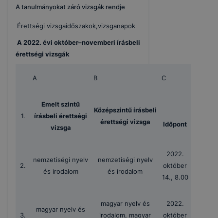
A tanulmányokat záró vizsgák rendje
Érettségi vizsgaidőszakok,vizsganapok
A 2022. évi október–novemberi írásbeli
érettségi vizsgák
A
B
C
Emelt szintű
Középszintű írásbeli
1.
írásbeli érettségi
érettségi vizsga
Időpont
vizsga
2022.
nemzetiségi nyelv
nemzetiségi nyelv
2.
október
és irodalom
és irodalom
14., 8.00
magyar nyelv és
2022.
magyar nyelv és
3.
irodalom, magyar
október