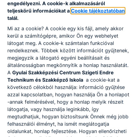
engedélyezni. A cookie-k alkalmazásáról
2022.
teljeskörű információkat a
Cookie tájékoztatóban
biológia,
október
18.
biológia
talál.
társadalomismeret
26.,
14.00
Mi az a cookie? A cookie egy kis fájl, amely akkor
kerül a számítógépre, amikor Ön egy webhelyet
látogat meg. A cookie-k számtalan funkcióval
2022.
rendelkeznek. Többek között információt gyűjtenek,
19.
spanyol nyelv
spanyol nyelv
október
megjegyzik a látogató egyéni beállításait és
27., 8.00
általánosságban megkönnyítik a honlap használatát.
A
Gyulai Szakképzési Centrum Szigeti Endre
2022.
Technikum és Szakképző Iskola
a cookie-kat a
fizika, ének-zene,
október
20.
fizika, ének zene
következő célokból használja: információ gyűjtése
művészettörténet
27.,
azzal kapcsolatban, hogyan használja Ön a honlapot
14.00
-annak felmérésével, hogy a honlap melyik részeit
látogatja, vagy használja leginkább, így
megtudhatjuk, hogyan biztosítsunk Önnek még jobb
A 2022. évi október–novemberi szóbeli
felhasználói élményt, ha ismét meglátogatja
érettségi vizsgák
oldalunkat, honlap fejlesztése. Hogyan ellenőrizheti