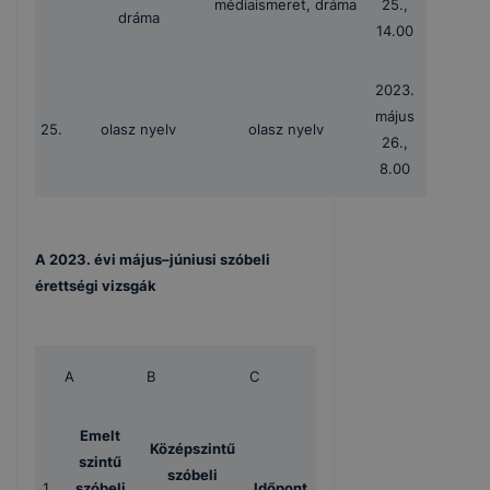
médiaismeret, dráma
25.,
dráma
14.00
2023.
május
25.
olasz nyelv
olasz nyelv
26.,
8.00
A 2023. évi május–júniusi szóbeli
érettségi vizsgák
A
B
C
Emelt
Középszintű
szintű
szóbeli
1.
szóbeli
Időpont