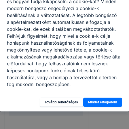
és hogyan tudja kikapcsolni a cookie-kat? Minden
A
B
C
modern böngésző engedélyezi a cookie-k
beállításának a változtatását. A legtöbb böngésző
alapértelmezettként automatikusan elfogadja a
Emelt
Középszintű
cookie-kat, de ezek általában megváltoztathatók.
szintű
szóbeli
Felhívjuk figyelmét, hogy mivel a cookie-k célja
1.
szóbeli
Időpont
érettségi
honlapunk használhatóságának és folyamatainak
érettségi
vizsga
megkönnyítése vagy lehetővé tétele, a cookie-k
vizsga
alkalmazásának megakadályozása vagy törlése által
előfordulhat, hogy felhasználóink nem lesznek
2022.
szóbeli
képesek honlapunk funkcióinak teljes körű
2.
–
november
vizsgák
használatára, vagy a honlap a tervezettől eltérően
10–14.
fog működni böngészőjében.
2022.
szóbeli
3.
–
november
További lehetőségek
Mindet elfogadom
vizsgák
21–25.