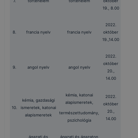
7.
történelem
történelem
október
19., 8.00
2022.
8.
francia nyelv
francia nyelv
október
19.,14.00
2022.
október
9.
angol nyelv
angol nyelv
20.,
14.00
kémia, katonai
2022.
kémia, gazdasági
alapismeretek,
október
10.
ismeretek, katonai
20.,
természettudomány,
alapismeretek
14.00
pszichológia
ágazati és
ágazati és ágazaton