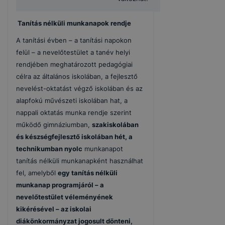
Tanítás nélküli munkanapok rendje
A tanítási évben – a tanítási napokon
felül – a nevelőtestület a tanév helyi
rendjében meghatározott pedagógiai
célra az általános iskolában, a fejlesztő
nevelést-oktatást végző iskolában és az
alapfokú művészeti iskolában hat, a
nappali oktatás munka rendje szerint
működő gimnáziumban,
szakiskolában
és készségfejlesztő iskolában hét, a
technikumban nyolc
munkanapot
tanítás nélküli munkanapként használhat
fel, amelyből
egy tanítás nélküli
munkanap programjáról – a
nevelőtestület véleményének
kikérésével – az iskolai
diákönkormányzat jogosult dönteni,