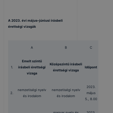
A 2023. évi május–júniusi írásbeli
érettségi vizsgák
A
B
C
Emelt szintű
Középszintű írásbeli
1.
írásbeli érettségi
Időpont
érettségi vizsga
vizsga
2023.
nemzetiségi nyelv
nemzetiségi nyelv
2.
május
és irodalom
és irodalom
5., 8.00
magyar nyelv és
2023.