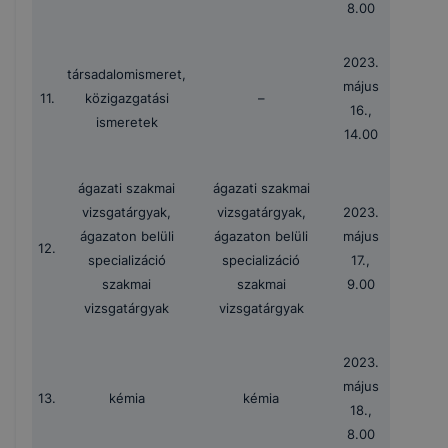
8.00
2023.
társadalomismeret,
május
11.
közigazgatási
–
16.,
ismeretek
14.00
ágazati szakmai
ágazati szakmai
vizsgatárgyak,
vizsgatárgyak,
2023.
ágazaton belüli
ágazaton belüli
május
12.
specializáció
specializáció
17.,
szakmai
szakmai
9.00
vizsgatárgyak
vizsgatárgyak
2023.
május
13.
kémia
kémia
18.,
8.00