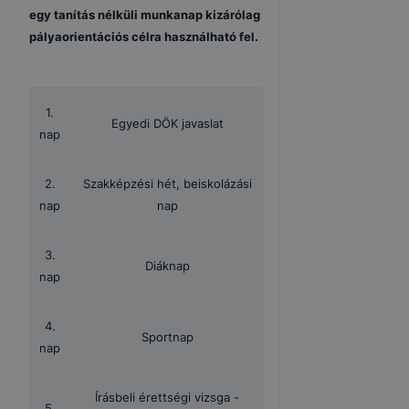
egy tanítás nélküli munkanap kizárólag
pályaorientációs célra használható fel.
1.
Egyedi DÖK javaslat
nap
2.
Szakképzési hét, beiskolázási
nap
nap
3.
Diáknap
nap
4.
Sportnap
nap
Írásbeli érettségi vizsga -
5.