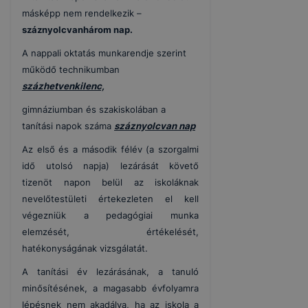
másképp nem rendelkezik –
száznyolcvanhárom nap.
A nappali oktatás munkarendje szerint
működő technikumban
százhetvenkilenc,
gimnáziumban és szakiskolában a
tanítási napok száma
száznyolcvan nap
Az első és a második félév (a szorgalmi
idő utolsó napja) lezárását követő
tizenöt napon belül az iskoláknak
nevelőtestületi értekezleten el kell
végezniük a pedagógiai munka
elemzését, értékelését,
hatékonyságának vizsgálatát.
A tanítási év lezárásának, a tanuló
minősítésének, a magasabb évfolyamra
lépésnek nem akadálya, ha az iskola a