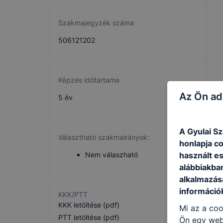
Szakmajegyzék száma
506121202
Képzés időtartama
Az Ön ad
5 év
A Gyulai S
Választható szakmairányok:
honlapja c
használt e
Nem válaszható
alábbiakba
alkalmazásá
információ
KKK/PTT
KKK letöltése (pdf)
Mi az a coo
PTT letöltése (pdf)
Ön egy web