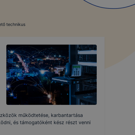
ető technikus
 eszközök működtetése, karbantartása
ködni, és támogatóként kész részt venni