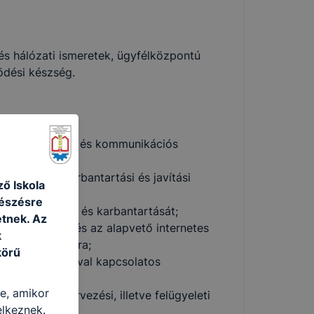
és hálózati ismeretek, ügyfélközpontú
dési készség.
dai, multimédiás és kommunikációs
sználni;
 szerelési, karbantartási és javítási
ő Iskola
gészésre
ek telepítését és karbantartását;
tnek. Az
ós rendszerek és az alapvető internetes
k
 karbantartására;
körű
és karbantartásával kapcsolatos
re, amikor
hálózatok tervezési, illetve felügyeleti
elkeznek.