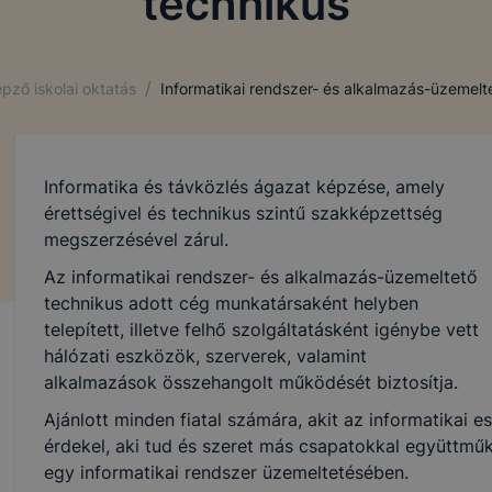
technikus
/
pző iskolai oktatás
Informatikai rendszer- és alkalmazás-üzemelt
Informatika és távközlés ágazat képzése, amely
érettségivel és technikus szintű szakképzettség
megszerzésével zárul.
Az informatikai rendszer- és alkalmazás-üzemeltető
technikus adott cég munkatársaként helyben
telepített, illetve felhő szolgáltatásként igénybe vett
hálózati eszközök, szerverek, valamint
alkalmazások összehangolt működését biztosítja.
Ajánlott minden fiatal számára, akit az informatikai
érdekel, aki tud és szeret más csapatokkal együttmű
egy informatikai rendszer üzemeltetésében.