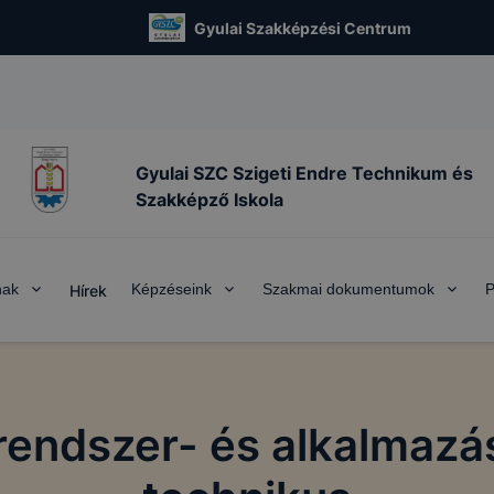
Gyulai Szakképzési Centrum
Gyulai SZC Szigeti Endre Technikum és
Szakképző Iskola
nak
Képzéseink
Szakmai dokumentumok
P
Hírek
 rendszer- és alkalmaz