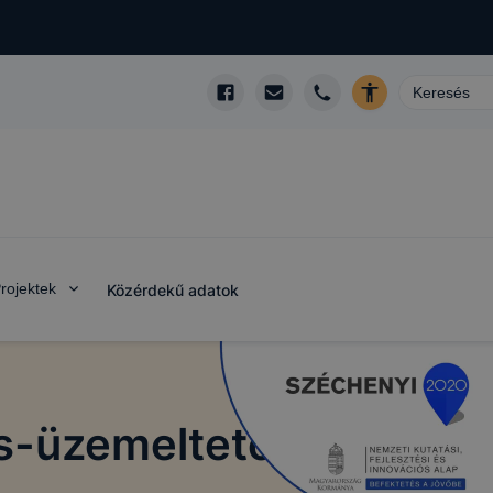
rojektek
Közérdekű adatok
ás-üzemeltető