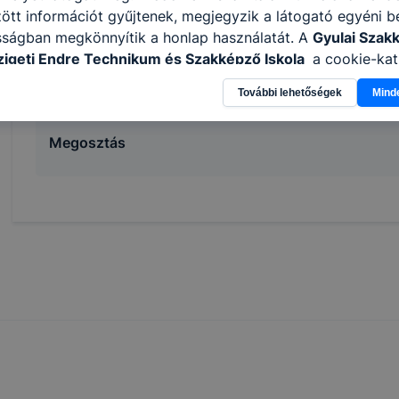
tt információt gyűjtenek, megjegyzik a látogató egyéni beá
elvégzi az informatikai biztonsági eszközök, t
sságban megkönnyítik a honlap használatát. A
Gyulai Szak
telepítését és konﬁgurálását;
igeti Endre Technikum és Szakképző Iskola
a cookie-kat
felhőszolgáltatásokat kezel.
élokból használja: információ gyűjtése azzal kapcsolatba
További lehetőségek
Mind
n a honlapot -annak felmérésével, hogy a honlap melyik rés
vagy használja leginkább, így megtudhatjuk, hogyan biztos
Megosztás
lhasználói élményt, ha ismét meglátogatja oldalunkat, hon
. Hogyan ellenőrizheti és hogyan tudja kikapcsolni a cookie
rn böngésző engedélyezi a cookie-k beállításának a válto
ngésző alapértelmezettként automatikusan elfogadja a coo
ban megváltoztathatók. Felhívjuk figyelmét, hogy mivel a c
apunk használhatóságának és folyamatainak megkönnyítése
tele, a cookie-k alkalmazásának megakadályozása vagy törl
t, hogy felhasználóink nem lesznek képesek honlapunk fun
 használatára, vagy a honlap a tervezettől eltérően fog műk
ben.