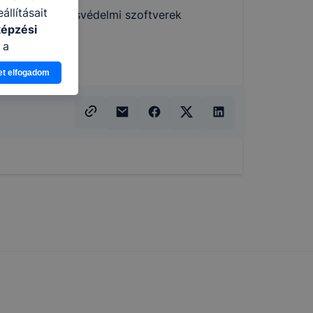
llításait
űzfalak és vírusvédelmi szoftverek
képzési
 a
n, hogyan
et elfogadom
zeit
ítsunk Önnek
lap
-kat?
ztatását. A
kie-kat, de
ookie-k
 vagy
ése által
kcióinak
ödni