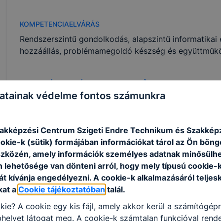
KOMPETENCIAELVÁRÁS
Rendszerszintű gondolkodás, alapszintű informatikai 
hozzáállás, problémamegoldó készség és együttműkö
A SZAKKÉPZETTSÉGGEL RENDELKEZŐ
atainak védelme fontos számunkra
képes számítógépet kezelni, üzemeltetni, iro
alkalmazásokat telepíteni, karbantartani és ha
elvégzi a számítógépek és perifériáik hardveres
zakképzési Centrum Szigeti Endre Technikum és Szakképz
munkáit;
ookie-k (sütik) formájában információkat tárol az Ön bön
ellátja a munkaállomások operációs rendszerén
szközén, amely információk személyes adatnak minősülhe
képes a hálózati eszközök, a hálózati operáci
n lehetősége van dönteni arról, hogy mely típusú cookie-
szolgáltatások telepítésére, üzemeltetésére és
t kívánja engedélyezni. A cookie-k alkalmazásáról teljes
ellátja a kisebb helyi hálózatok kiépítésével 
kat a
Cookie tájékoztatóban
talál.
feladatokat;
kie? A cookie egy kis fájl, amely akkor kerül a számítógép
képes kisebb otthoni, irodai és közepes méretű 
helyet látogat meg. A cookie-k számtalan funkcióval rend
feladatait elvégezni;