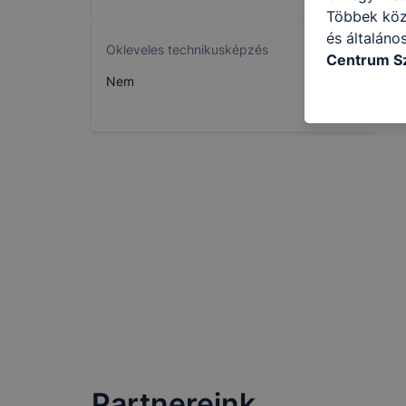
Többek közö
és általáno
Okleveles technikusképzés
Centrum Sz
következő c
Nem
használja Ö
látogatja, 
még jobb fe
fejlesztése
Minden mode
legtöbb bö
ezek általá
célja honl
lehetővé té
előfordulha
teljes körű
böngészőjé
Partnereink