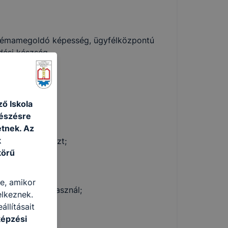
oblémamegoldó képesség, ügyfélközpontú
dési készség.
ő Iskola
gészésre
használ;
tnek. Az
k
ervez és fejleszt;
körű
zt;
re, amikor
zoftvereket használ;
elkeznek.
llításait
képzési