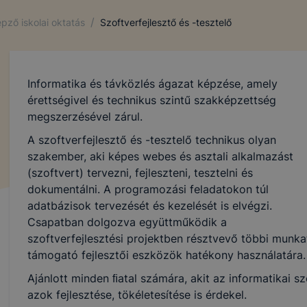
/
pző iskolai oktatás
Szoftverfejlesztő és -tesztelő
Informatika és távközlés ágazat képzése, amely
érettségivel és technikus szintű szakképzettség
megszerzésével zárul.
A szoftverfejlesztő és -tesztelő technikus olyan
szakember, aki képes webes és asztali alkalmazást
(szoftvert) tervezni, fejleszteni, tesztelni és
dokumentálni. A programozási feladatokon túl
adatbázisok tervezését és kezelését is elvégzi.
Csapatban dolgozva együttműködik a
szoftverfejlesztési projektben résztvevő többi munk
támogató fejlesztői eszközök hatékony használatára.
Ajánlott minden ﬁatal számára, akit az informatikai 
azok fejlesztése, tökéletesítése is érdekel.