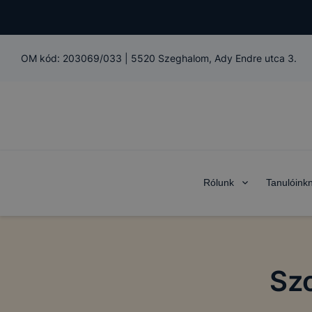
OM kód:
203069/033
|
5520 Szeghalom, Ady Endre utca 3.
Rólunk
Tanulóink
Szo