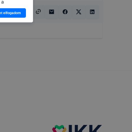
 a
n, hogyan
et elfogadom
zeit
ítsunk Önnek
lap
-kat?
ztatását. A
kie-kat, de
ookie-k
 vagy
ése által
kcióinak
ödni