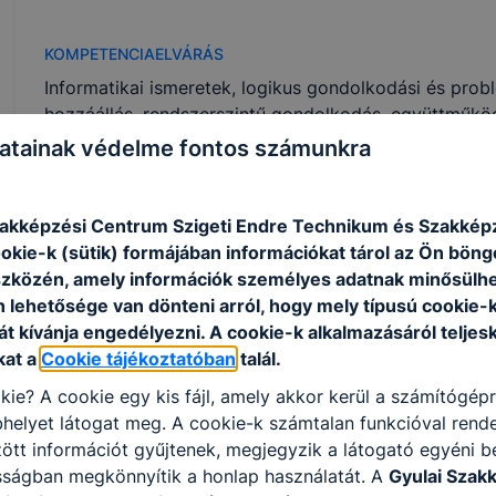
KOMPETENCIAELVÁRÁS
Informatikai ismeretek, logikus gondolkodási és pr
hozzáállás, rendszerszintű gondolkodás, együttműkö
atainak védelme fontos számunkra
A SZAKKÉPZETTSÉGGEL RENDELKEZŐ
zakképzési Centrum Szigeti Endre Technikum és Szakképz
számítógépet kezel, üzemeltet;
ookie-k (sütik) formájában információkat tárol az Ön bön
fejlesztéshez szükséges szoftvereket telepít, 
szközén, amely információk személyes adatnak minősülhe
weboldalakat tervez és kódol;
n lehetősége van dönteni arról, hogy mely típusú cookie-
webes kliens és szerveroldali alkalmazásokat t
t kívánja engedélyezni. A cookie-k alkalmazásáról teljes
asztali alkalmazást (szoftvert) tervez és fejles
kat a
Cookie tájékoztatóban
talál.
szoftvereket tesztel;
adatbázisokat tervez és kezel;
kie? A cookie egy kis fájl, amely akkor kerül a számítógép
csoportmunkát és együttműködést támogató s
helyet látogat meg. A cookie-k számtalan funkcióval rend
erőforrást és időszükségletet határoz meg.
tt információt gyűjtenek, megjegyzik a látogató egyéni beá
sságban megkönnyítik a honlap használatát. A
Gyulai Szak