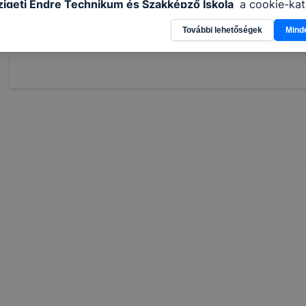
igeti Endre Technikum és Szakképző Iskola
a cookie-kat
élokból használja: információ gyűjtése azzal kapcsolatba
Megosztás
További lehetőségek
Mind
n a honlapot -annak felmérésével, hogy a honlap melyik rés
vagy használja leginkább, így megtudhatjuk, hogyan biztos
lhasználói élményt, ha ismét meglátogatja oldalunkat, hon
. Hogyan ellenőrizheti és hogyan tudja kikapcsolni a cookie
rn böngésző engedélyezi a cookie-k beállításának a válto
ngésző alapértelmezettként automatikusan elfogadja a coo
ban megváltoztathatók. Felhívjuk figyelmét, hogy mivel a c
apunk használhatóságának és folyamatainak megkönnyítése
tele, a cookie-k alkalmazásának megakadályozása vagy törl
t, hogy felhasználóink nem lesznek képesek honlapunk fun
 használatára, vagy a honlap a tervezettől eltérően fog műk
ben.