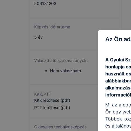
506131203
Képzés időtartama
5 év
Az Ön ad
A Gyulai S
Választható szakmairányok:
honlapja c
Nem válaszható
használt e
alábbiakba
alkalmazásá
KKK/PTT
információ
KKK letöltése (pdf)
Mi az a coo
PTT letöltése (pdf)
Ön egy web
Többek közö
és általáno
Okleveles technikusképzés