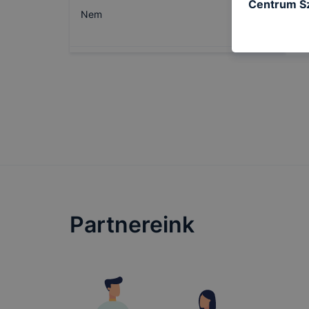
Centrum Sz
Nem
következő c
használja Ö
látogatja, 
még jobb fe
fejlesztése
Minden mode
legtöbb bö
ezek általá
célja honl
lehetővé té
előfordulha
teljes körű
Partnereink
böngészőjé